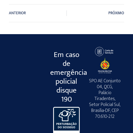
ANTERIOR
PRÓXIMO
Em caso
de
emergência
policial
SPO AE Conjunto
04, QCG,
disque
Palácio
190
Tiradentes,
Setor Policial Sul,
Brasília-DF, CEP
70.610-212