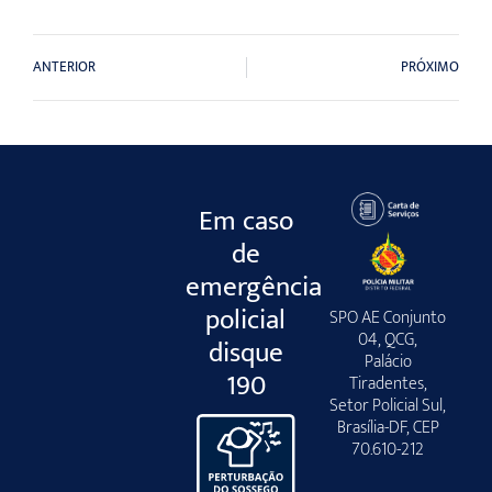
ANTERIOR
PRÓXIMO
Em caso
de
emergência
policial
SPO AE Conjunto
04, QCG,
disque
Palácio
190
Tiradentes,
Setor Policial Sul,
Brasília-DF, CEP
70.610-212