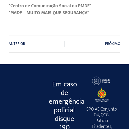
*Centro de Comunicação Social da PMDF*
*PMDF – MUITO MAIS QUE SEGURANÇA*
ANTERIOR
PRÓXIMO
Em caso
de
emergência
policial
SPO AE Conjunto
04, QCG,
disque
Palácio
190
Tiradentes,