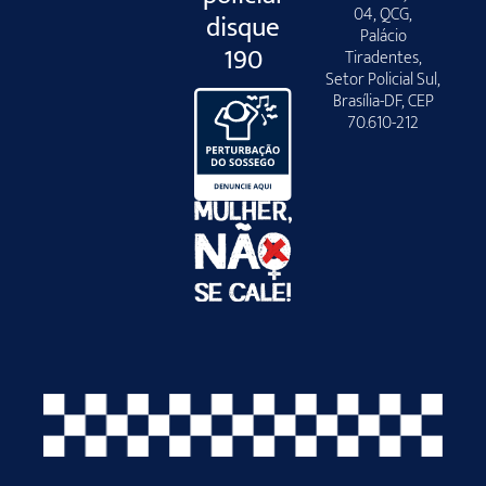
04, QCG,
disque
Palácio
190
Tiradentes,
Setor Policial Sul,
Brasília-DF, CEP
70.610-212