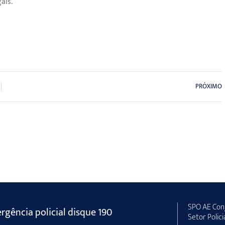
ais.
PRÓXIMO
SPO AE Conj
gência policial disque 190
Setor Polici