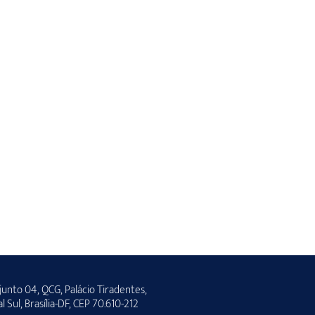
unto 04, QCG, Palácio Tiradentes,
al Sul, Brasília-DF, CEP 70.610-212