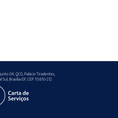
unto 04, QCG, Palácio Tiradentes,
al Sul, Brasília-DF, CEP 70.610-212