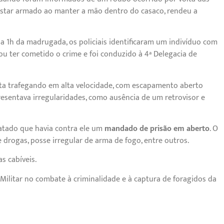
o estar armado ao manter a mão dentro do casaco, rendeu a
da 1h da madrugada, os policiais identificaram um indivíduo com
 ter cometido o crime e foi conduzido à 4ª Delegacia de
ta trafegando em alta velocidade, com escapamento aberto
resentava irregularidades, como ausência de um retrovisor e
statado que havia contra ele um
mandado de prisão em aberto
. O
 drogas, posse irregular de arma de fogo, entre outros.
s cabíveis.
 Militar no combate à criminalidade e à captura de foragidos da