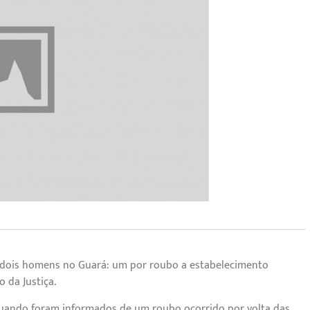
), dois homens no Guará: um por roubo a estabelecimento
 da Justiça.
quando foram informados de um roubo ocorrido por volta das