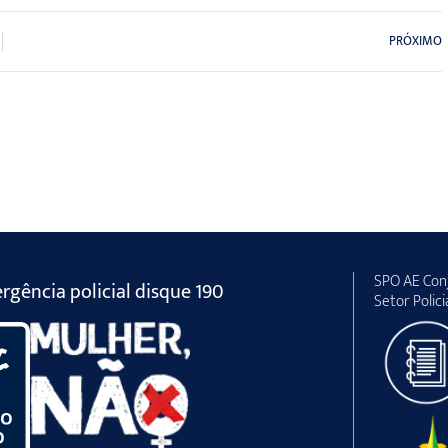
PRÓXIMO
SPO AE Conj
gência policial disque 190
Setor Polici