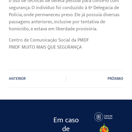
o uso de técnicas de defesa pessoal para contê-lo com
segurança. O indivíduo foi conduzido à 6ª Delegacia de
Polícia, onde permaneceu preso. Ele já possuía diversas
passagens anteriores, inclusive por tentativa de
homicídio, e estava em liberdade provisória.
Centro de Comunicação Social da PMDF
PMDF MUITO MAIS QUE SEGURANÇA
ANTERIOR
PRÓXIMO
Em caso
de