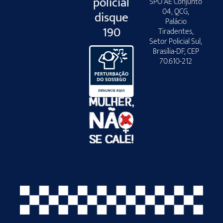
policial
SPO AE Conjunto
04, QCG,
disque
Palácio
190
Tiradentes,
Setor Policial Sul,
Brasília-DF, CEP
70.610-212