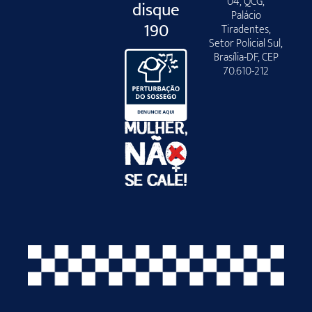
04, QCG,
disque
Palácio
190
Tiradentes,
Setor Policial Sul,
Brasília-DF, CEP
70.610-212