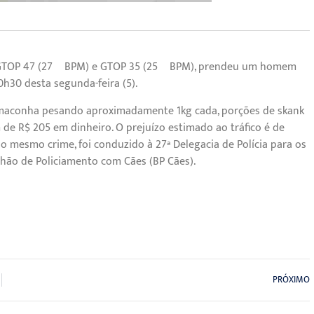
 do GTOP 47 (27º BPM) e GTOP 35 (25º BPM), prendeu um homem
h30 desta segunda-feira (5).
 maconha pesando aproximadamente 1kg cada, porções de skank
 de R$ 205 em dinheiro. O prejuízo estimado ao tráfico é de
lo mesmo crime, foi conduzido à 27ª Delegacia de Polícia para os
hão de Policiamento com Cães (BP Cães).
PRÓXIMO