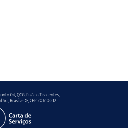
unto 04, QCG, Palácio Tiradentes,
al Sul, Brasília-DF, CEP 70.610-212