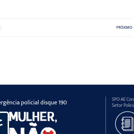
PRÓXIMO
SPO AE Conj
gência policial disque 190
Setor Polici