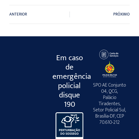
ANTERIOR
PRÓXIMO
Em caso
de
emergência
policial
SPO AE Conjunto
04, QCG,
disque
Palácio
190
Tiradentes,
Setor Policial Sul,
Brasília-DF, CEP
70.610-212