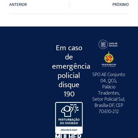
ANTERIOR
PRÓXIMO
Em caso
de
emergência
policial
SPO AE Conjunto
04, QCG,
disque
Palácio
190
Tiradentes,
Setor Policial Sul,
Brasília-DF, CEP
70.610-212