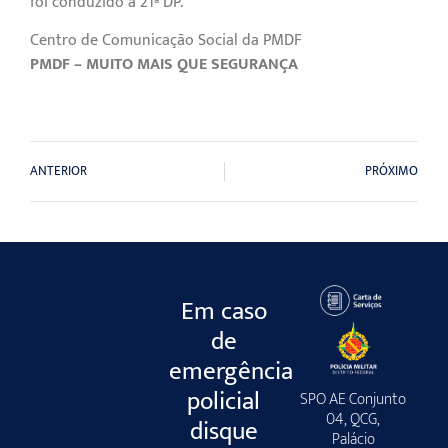
foi conduzido à 21ª DP.
Centro de Comunicação Social da PMDF
PMDF – MUITO MAIS QUE SEGURANÇA
ANTERIOR
PRÓXIMO
Em caso
de
emergência
policial
SPO AE Conjunto
04, QCG,
disque
Palácio