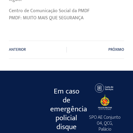
Centro de Comunicação Social da PMDF
PMDF: MUITO MAIS QUE SEGURANÇA
ANTERIOR
PRÓXIMO
Em caso
de
emergência
policial
SPO AE Conjunto
04, QCG,
disque
Palácio