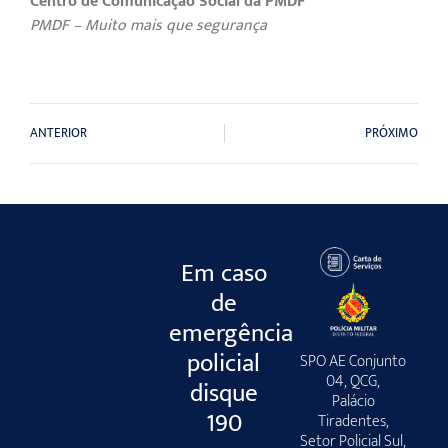
Centro de Comunicação Social da PMDF
PMDF – Muito mais que segurança
ANTERIOR
PRÓXIMO
Em caso
de
emergência
policial
SPO AE Conjunto
04, QCG,
disque
Palácio
190
Tiradentes,
Setor Policial Sul,