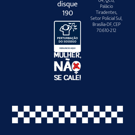
04, QCG,
disque
Palácio
190
Tiradentes,
Setor Policial Sul,
Brasília-DF, CEP
70.610-212