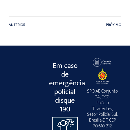
ANTERIOR
PRÓXIMO
Em caso
de
emergência
policial
SPO AE Conjunto
04, QCG,
disque
Palácio
190
Tiradentes,
Setor Policial Sul,
Brasília-DF, CEP
70.610-212