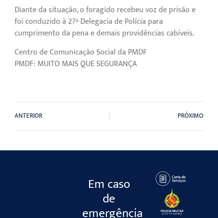
Diante da situação, o foragido recebeu voz de prisão e
foi conduzido à 27ª Delegacia de Polícia para
cumprimento da pena e demais providências cabíveis.
Centro de Comunicação Social da PMDF
PMDF: MUITO MAIS QUE SEGURANÇA
ANTERIOR
PRÓXIMO
Em caso
de
emergência