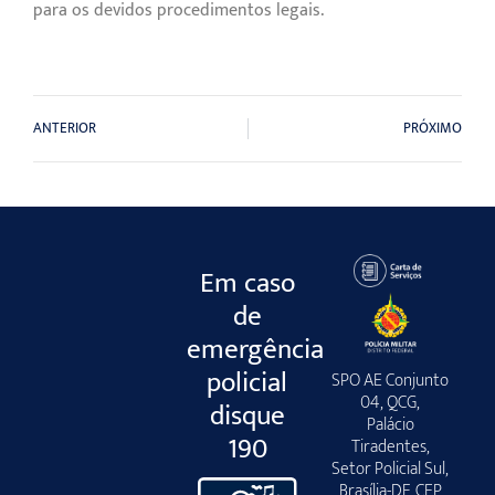
para os devidos procedimentos legais.
ANTERIOR
PRÓXIMO
Em caso
de
emergência
policial
SPO AE Conjunto
04, QCG,
disque
Palácio
190
Tiradentes,
Setor Policial Sul,
Brasília-DF, CEP