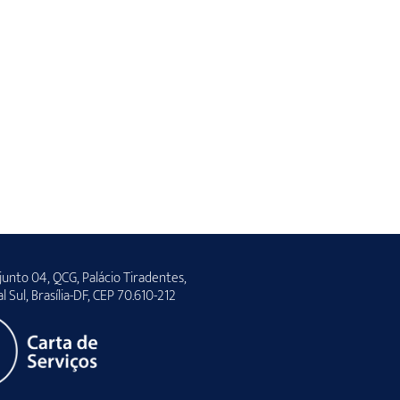
unto 04, QCG, Palácio Tiradentes,
al Sul, Brasília-DF, CEP 70.610-212