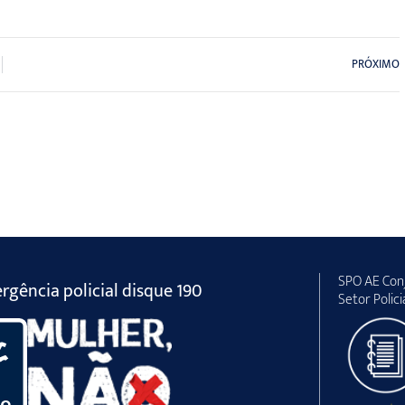
PRÓXIMO
SPO AE Conj
gência policial disque 190
Setor Polici