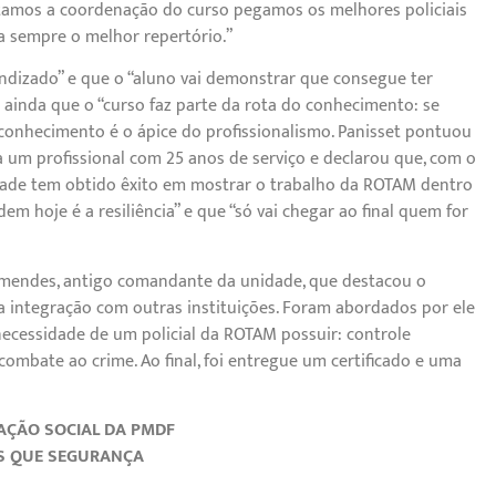
amos a coordenação do curso pegamos os melhores policiais
a sempre o melhor repertório.”
rendizado” e que o “aluno vai demonstrar que consegue ter
ainda que o “curso faz parte da rota do conhecimento: se
 o conhecimento é o ápice do profissionalismo. Panisset pontuou
a um profissional com 25 anos de serviço e declarou que, com o
idade tem obtido êxito em mostrar o trabalho da ROTAM dentro
m hoje é a resiliência” e que “só vai chegar ao final quem for
imendes, antigo comandante da unidade, que destacou o
a integração com outras instituições. Foram abordados por ele
a necessidade de um policial da ROTAM possuir: controle
combate ao crime. Ao final, foi entregue um certificado e uma
AÇÃO SOCIAL DA PMDF
S QUE SEGURANÇA