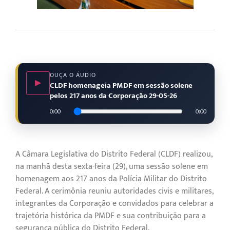
OUÇA O ÁUDIO
▶
CLDF homenageia PMDF em sessão solene
pelos 217 anos da Corporação 29-05-26
0:00
0:00
A Câmara Legislativa do Distrito Federal (CLDF) realizou,
na manhã desta sexta-feira (29), uma sessão solene em
homenagem aos 217 anos da Polícia Militar do Distrito
Federal. A cerimônia reuniu autoridades civis e militares,
integrantes da Corporação e convidados para celebrar a
trajetória histórica da PMDF e sua contribuição para a
segurança pública do Distrito Federal.