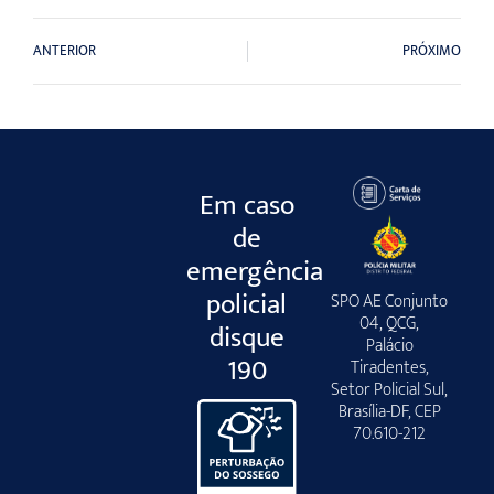
ANTERIOR
PRÓXIMO
Em caso
de
emergência
policial
SPO AE Conjunto
04, QCG,
disque
Palácio
190
Tiradentes,
Setor Policial Sul,
Brasília-DF, CEP
70.610-212