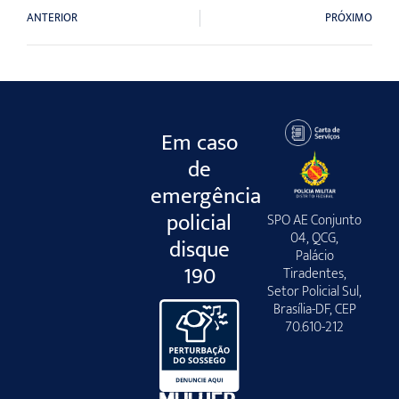
ANTERIOR
PRÓXIMO
Em caso
de
emergência
policial
SPO AE Conjunto
04, QCG,
disque
Palácio
190
Tiradentes,
Setor Policial Sul,
Brasília-DF, CEP
70.610-212