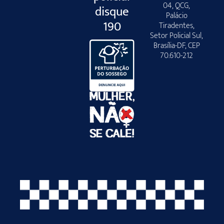
04, QCG,
disque
Palácio
190
Tiradentes,
Setor Policial Sul,
Brasília-DF, CEP
70.610-212