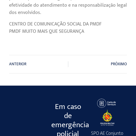
efetividade do atendimento e na responsabilização legal
dos envolvidos.
CENTRO DE COMUNICAÇÃO SOCIAL DA PMDF
PMDF MUITO MAIS QUE SEGURANÇA
ANTERIOR
PRÓXIMO
Em caso
de
emergência
policial
SPO AE Conjunto