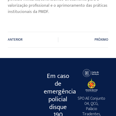
valorização profissional e o aprimoramento das práticas
institucionais da PMDF.
ANTERIOR
PRÓXIMO
Em caso
de
emergência
policial
SPO AE Conjunto
04, QCG,
disque
Palácio
190
Tiradentes,