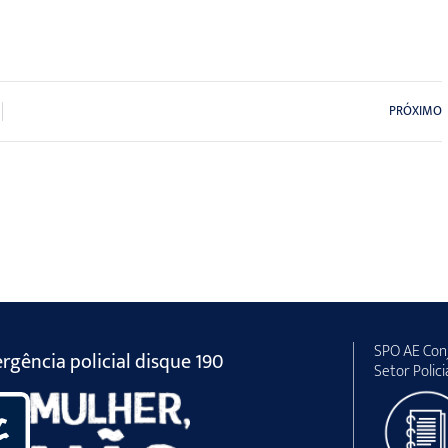
PRÓXIMO
SPO AE Conj
gência policial disque 190
Setor Polici