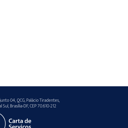
unto 04, QCG, Palácio Tiradentes,
al Sul, Brasília-DF, CEP 70.610-212