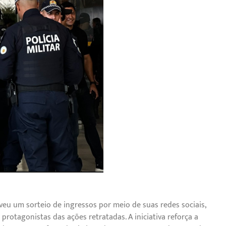
u um sorteio de ingressos por meio de suas redes sociais,
otagonistas das ações retratadas. A iniciativa reforça a