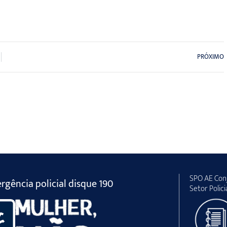
PRÓXIMO
SPO AE Conj
gência policial disque 190
Setor Polici