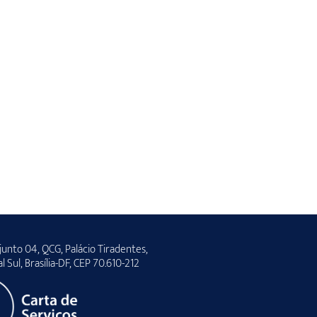
unto 04, QCG, Palácio Tiradentes,
al Sul, Brasília-DF, CEP 70.610-212