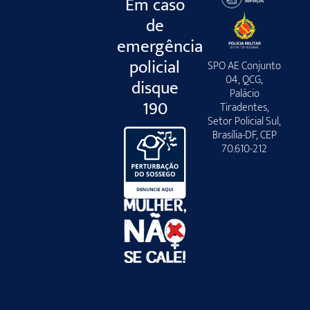
Em caso
de
emergência
policial
SPO AE Conjunto
04, QCG,
disque
Palácio
190
Tiradentes,
Setor Policial Sul,
Brasília-DF, CEP
70.610-212