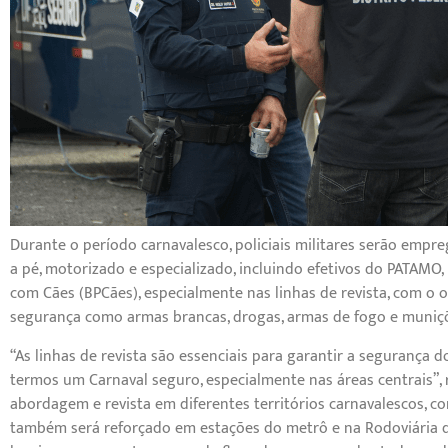
Durante o período carnavalesco, policiais militares serão empr
a pé, motorizado e especializado, incluindo efetivos do PATAM
com Cães (BPCães), especialmente nas linhas de revista, com o
segurança como armas brancas, drogas, armas de fogo e muniç
“As linhas de revista são essenciais para garantir a segurança 
termos um Carnaval seguro, especialmente nas áreas centrais”, 
abordagem e revista em diferentes territórios carnavalescos, com
também será reforçado em estações do metrô e na Rodoviária d