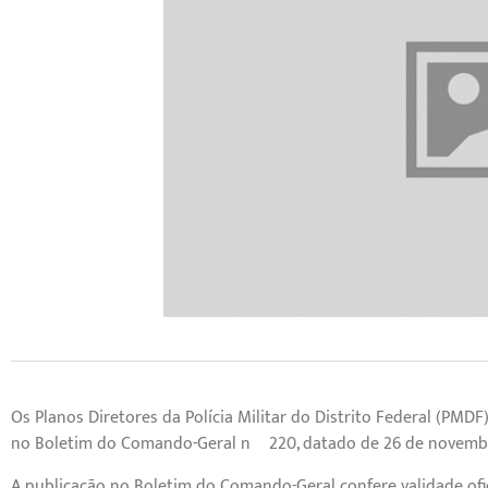
Os Planos Diretores da Polícia Militar do Distrito Federal (PMD
no Boletim do Comando-Geral nº 220, datado de 26 de novemb
A publicação no Boletim do Comando-Geral confere validade ofic