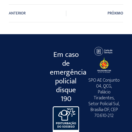
ANTERIOR
PRÓXIMO
Em caso
de
emergência
policial
SPO AE Conjunto
04, QCG,
disque
Palácio
190
Tiradentes,
Setor Policial Sul,
Brasília-DF, CEP
70.610-212