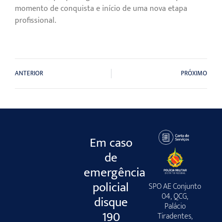
momento de conquista e início de uma nova etapa
profissional.
ANTERIOR
PRÓXIMO
Em caso
de
emergência
policial
SPO AE Conjunto
04, QCG,
disque
Palácio
190
Tiradentes,