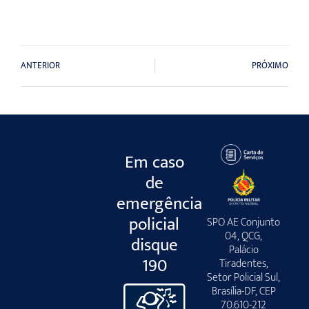
ANTERIOR
PRÓXIMO
Em caso
de
emergência
policial
SPO AE Conjunto
04, QCG,
disque
Palácio
190
Tiradentes,
Setor Policial Sul,
Brasília-DF, CEP
70.610-212