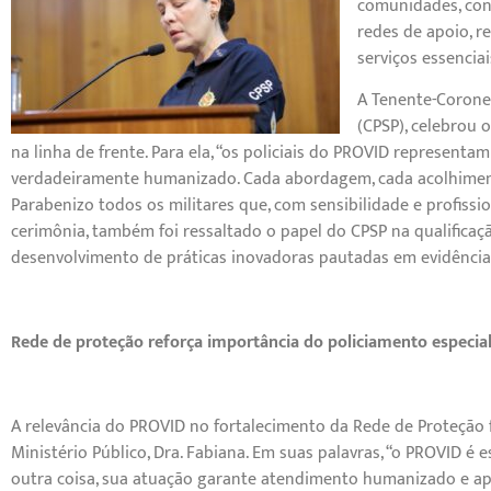
comunidades, cond
redes de apoio, r
serviços essenciai
A Tenente-Coronel
(CPSP), celebrou
na linha de frente. Para ela, “os policiais do PROVID repres
verdadeiramente humanizado. Cada abordagem, cada acolhimento
Parabenizo todos os militares que, com sensibilidade e profiss
cerimônia, também foi ressaltado o papel do CPSP na qualifica
desenvolvimento de práticas inovadoras pautadas em evidência
Rede de proteção reforça importância do policiamento especia
A relevância do PROVID no fortalecimento da Rede de Proteção 
Ministério Público, Dra. Fabiana. Em suas palavras, “o PROVID é 
outra coisa, sua atuação garante atendimento humanizado e ap