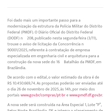
Foi dado mais um importante passo para a
modernização da estrutura da Polícia Militar do Distrito
Federal (PMDF). O Diário Oficial do Distrito Federal
(DODF) nº 208, publicado nesta segunda-feira (3/11),
trouxe o aviso de licitação da Concorrência nº
90001/2025, referente à contratação de empresa
especializada em engenharia civil e arquitetura para a
construção da nova sede do 16º Batalhão da PMDF, em
Brazlândia.
De acordo com o edital, o valor estimado da obra é de
R$ 10.450.669,74. As propostas poderão ser enviadas até
o dia 26 de novembro de 2025, às 14h, por meio dos
portais
www.gov.br/compras/pt-br
e
www.pmdf.df.gov.br
.
A nova sede será construída na Área Especial 1, Lote “P”,
Setor Norte, Brazlândia–DF, e integra o planejamento de