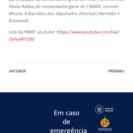
Paula Habka, do comandante-geral do CBMDF, coronel
Moisés A Barcelos, dos deputados distritais Hermeto e
Roosevelt.
Link da PMDF youtube:
https://www.youtube.com/live/-
Oxhy6PY5D0
ANTERIOR
PRÓXIMO
Em caso
de
emergência