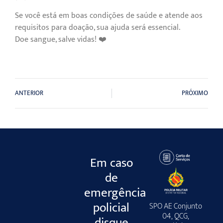
Se você está em boas condições de saúde e atende aos
requisitos para doação, sua ajuda será essencial.
Doe sangue, salve vidas! ❤️
ANTERIOR
PRÓXIMO
Em caso
de
emergência
policial
SPO AE Conjunto
04, QCG,
disque