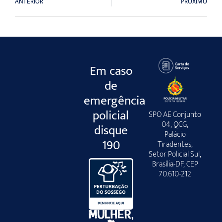
ANTERIOR
PRÓXIMO
Em caso
de
emergência
policial
SPO AE Conjunto
04, QCG,
disque
Palácio
190
Tiradentes,
Setor Policial Sul,
Brasília-DF, CEP
70.610-212