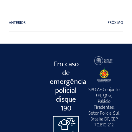
ANTERIOR
PRÓXIMO
Em caso
de
emergência
policial
SPO AE Conjunto
04, QCG,
disque
Palácio
190
Tiradentes,
Setor Policial Sul,
Brasília-DF, CEP
70.610-212