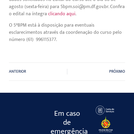
agosto (sexta-feira) para 5bpm.soi@pm.df.gov.br. Confira
o edital na íntegra
clicando aqui
.
O 5°BPM está à disposição para eventuais
esclarecimentos através da coordenação do curso pelo
número (61) 996115377.
ANTERIOR
PRÓXIMO
Em caso
de
emergência