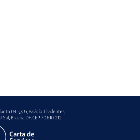
unto 04, QCG, Palácio Tiradentes,
al Sul, Brasília-DF, CEP 70.610-212