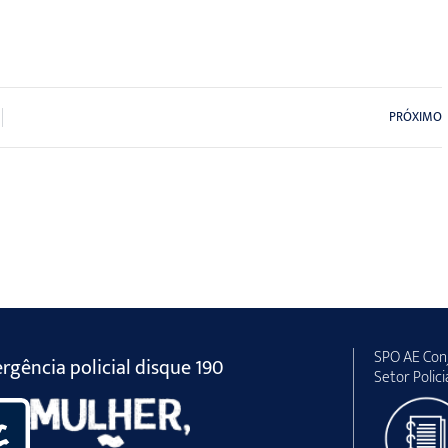
PRÓXIMO
SPO AE Conj
gência policial disque 190
Setor Polici