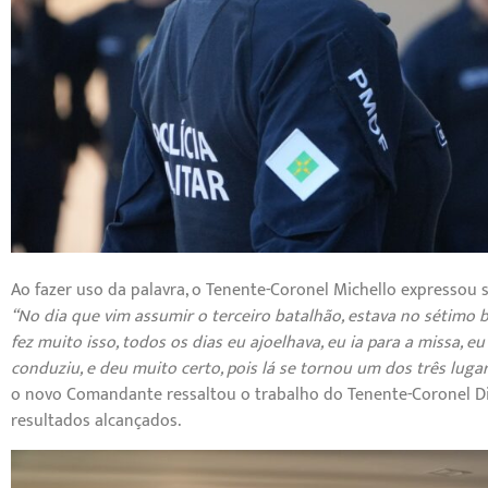
Ao fazer uso da palavra, o Tenente-Coronel Michello expressou 
“No dia que vim assumir o terceiro batalhão, estava no sétimo ba
fez muito isso, todos os dias eu ajoelhava, eu ia para a missa, e
conduziu, e deu muito certo, pois lá se tornou um dos três lug
o novo Comandante ressaltou o trabalho do Tenente-Coronel D
resultados alcançados.