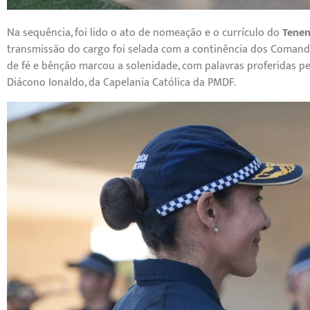
Na sequência, foi lido o ato de nomeação e o currículo do
Tenen
transmissão do cargo foi selada com a continência dos Coman
de fé e bênção marcou a solenidade, com palavras proferidas pe
Diácono Ionaldo, da Capelania Católica da PMDF.