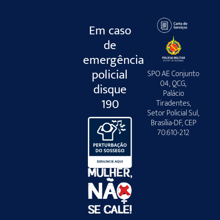
Em caso
de
emergência
policial
SPO AE Conjunto
04, QCG,
disque
Palácio
190
Tiradentes,
Setor Policial Sul,
Brasília-DF, CEP
70.610-212