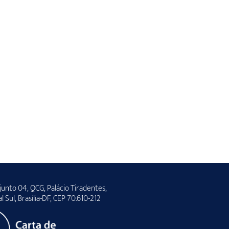
unto 04, QCG, Palácio Tiradentes,
al Sul, Brasília-DF, CEP 70.610-212