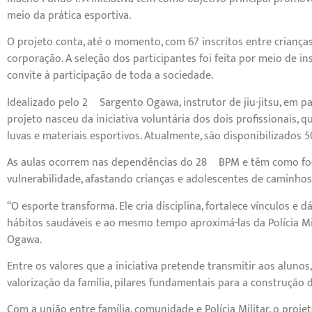
meio da prática esportiva.
O projeto conta, até o momento, com 67 inscritos entre criança
corporação. A seleção dos participantes foi feita por meio de i
convite à participação de toda a sociedade.
Idealizado pelo 2º Sargento Ogawa, instrutor de jiu-jitsu, em pa
projeto nasceu da iniciativa voluntária dos dois profissionais
luvas e materiais esportivos. Atualmente, são disponibilizados
As aulas ocorrem nas dependências do 28º BPM e têm como foco
vulnerabilidade, afastando crianças e adolescentes de caminhos
“O esporte transforma. Ele cria disciplina, fortalece vínculos e
hábitos saudáveis e ao mesmo tempo aproximá-las da Polícia Mil
Ogawa.
Entre os valores que a iniciativa pretende transmitir aos alunos,
valorização da família, pilares fundamentais para a construção 
Com a união entre família, comunidade e Polícia Militar, o proje