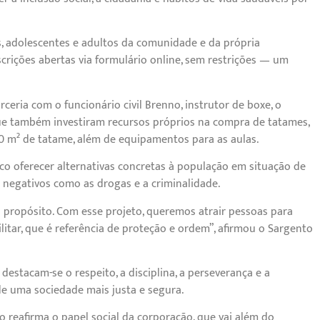
s, adolescentes e adultos da comunidade e da própria
nscrições abertas via formulário online, sem restrições — um
rceria com o funcionário civil Brenno, instrutor de boxe, o
, que também investiram recursos próprios na compra de tatames,
 50 m² de tatame, além de equipamentos para as aulas.
 oferecer alternativas concretas à população em situação de
 negativos como as drogas e a criminalidade.
 dá propósito. Com esse projeto, queremos atrair pessoas para
itar, que é referência de proteção e ordem”, afirmou o Sargento
 destacam-se o respeito, a disciplina, a perseverança e a
de uma sociedade mais justa e segura.
to reafirma o papel social da corporação, que vai além do