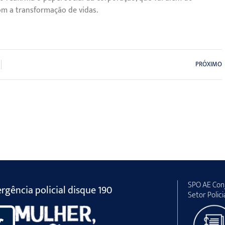
m a transformação de vidas.
PRÓXIMO
SPO AE Conj
gência policial disque 190
Setor Polici