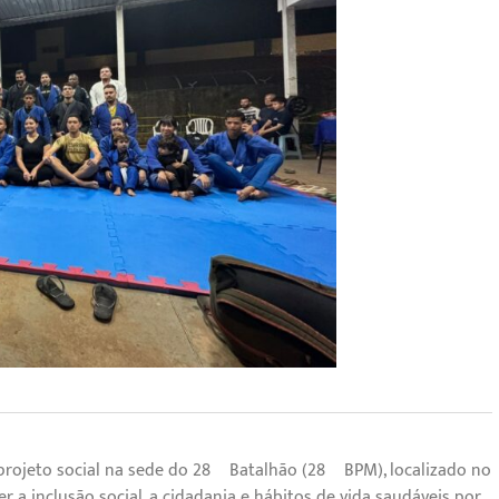
e projeto social na sede do 28º Batalhão (28º BPM), localizado no
r a inclusão social, a cidadania e hábitos de vida saudáveis por