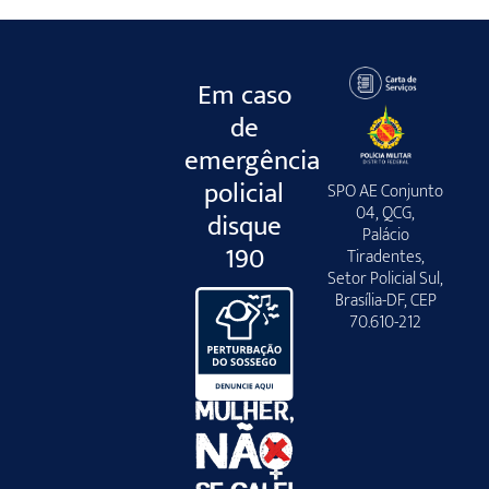
Em caso
de
emergência
policial
SPO AE Conjunto
04, QCG,
disque
Palácio
190
Tiradentes,
Setor Policial Sul,
Brasília-DF, CEP
70.610-212