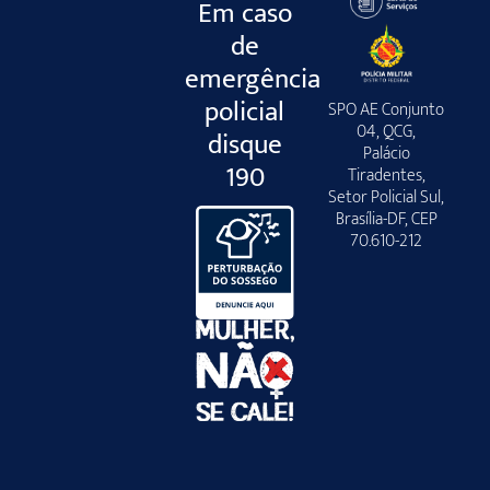
Em caso
de
emergência
policial
SPO AE Conjunto
04, QCG,
disque
Palácio
190
Tiradentes,
Setor Policial Sul,
Brasília-DF, CEP
70.610-212