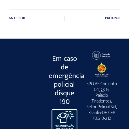
ANTERIOR
PRÓXIMO
Em caso
de
emergência
policial
SPO AE Conjunto
04, QCG,
disque
Palácio
190
Tiradentes,
Setor Policial Sul,
Brasília-DF, CEP
70.610-212