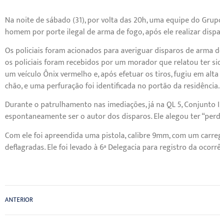
Na noite de sábado (31), por volta das 20h, uma equipe do Gr
homem por porte ilegal de arma de fogo, após ele realizar dispa
Os policiais foram acionados para averiguar disparos de arma de 
os policiais foram recebidos por um morador que relatou ter s
um veículo Ônix vermelho e, após efetuar os tiros, fugiu em al
chão, e uma perfuração foi identificada no portão da residência.
Durante o patrulhamento nas imediações, já na QL 5, Conjunto
espontaneamente ser o autor dos disparos. Ele alegou ter “per
Com ele foi apreendida uma pistola, calibre 9mm, com um carr
deflagradas. Ele foi levado à 6ª Delegacia para registro da ocorrê
ANTERIOR